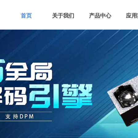
首页
关于我们
产品中心
应用
首页
关于我们
产品中心
页
关于我们
产品中心
应用案例