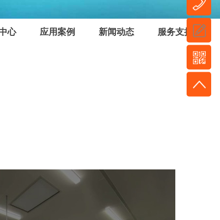
中心
应用案例
新闻动态
服务支持