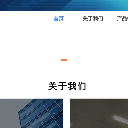
首页
关于我们
产品
关于我们